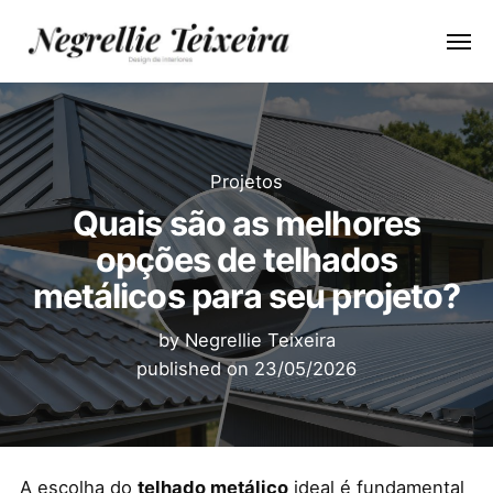
Projetos
Quais são as melhores
opções de telhados
metálicos para seu projeto?
by
Negrellie Teixeira
published on
23/05/2026
A escolha do
telhado metálico
ideal é fundamental