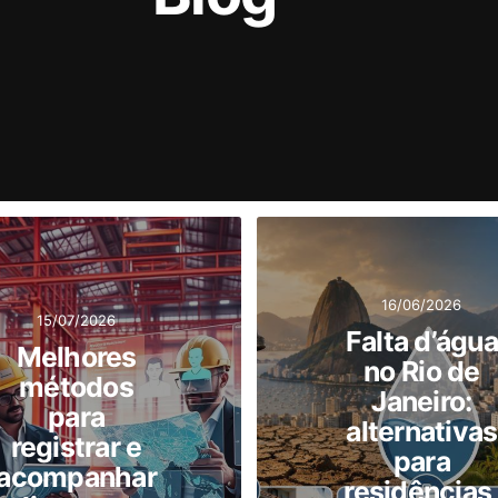
16/06/2026
15/07/2026
Falta d’água
Melhores
no Rio de
métodos
Janeiro:
para
alternativas
registrar e
para
acompanhar
residências