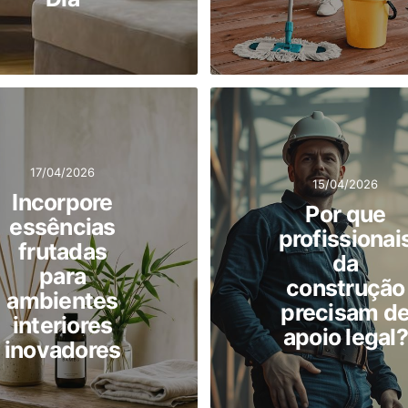
17/04/2026
15/04/2026
Incorpore
Por que
essências
profissionai
frutadas
da
para
construção
ambientes
precisam d
interiores
apoio legal?
inovadores