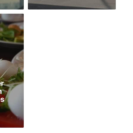
r
m
es