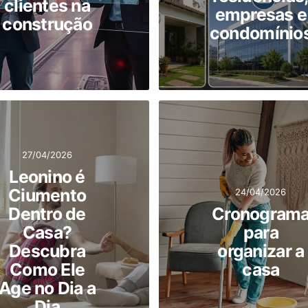
clientes na
empresas e
construção
condomínio
27/04/2026
Leonino é
Ciumento
24/04/2026
Dentro de
Cronogram
Casa?
para
Descubra
organizar a
Como Ele
casa
Age no Dia a
Dia