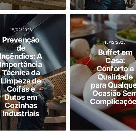
15/02/2026
Prevenção
15/12/2025
de
Buffet em
Incêndios: A
Casa:
Importância
Conforto e
Técnica da
Qualidade
Limpeza de
para Qualque
Coifas e
Ocasião Se
Dutos em
Complicaçõ
Cozinhas
Industriais