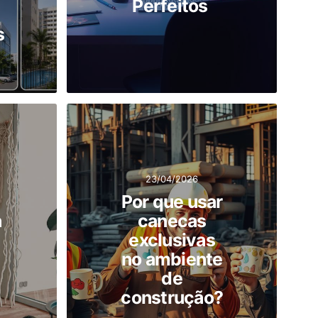
Perfeitos
s
23/04/2026
Por que usar
a
canecas
exclusivas
no ambiente
de
construção?